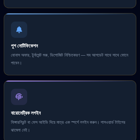
পুশ নোটিফিকেশন
বোনাস অফার, টুর্নামেন্ট শুরু, ডিপোজিট নিশ্চিতকরণ — সব আপডেট সাথে সাথে ফোনে
পাবেন।
বায়োমেট্রিক লগইন
ফিঙ্গারপ্রিন্ট বা ফেস আইডি দিয়ে মাত্র এক স্পর্শে লগইন করুন। পাসওয়ার্ড টাইপের
ঝামেলা নেই।