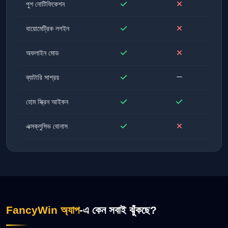
পুশ নোটিফিকেশন
বায়োমেট্রিক লগইন
অফলাইন মোড
ব্যাটারি সাশ্রয়
হোম স্ক্রিন আইকন
এক্সক্লুসিভ বোনাস
FancyWin অ্যাপ
-এ কেন সবাই ঝুঁকছে?