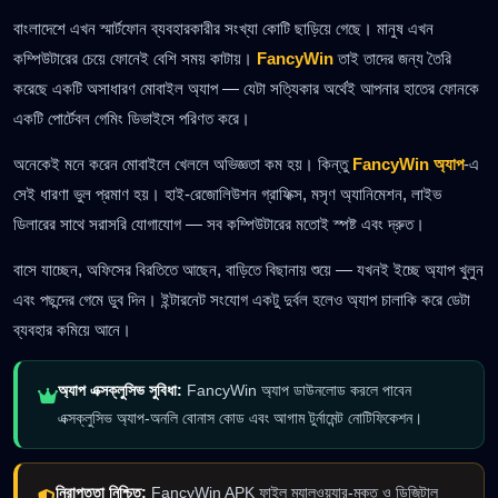
বাংলাদেশে এখন স্মার্টফোন ব্যবহারকারীর সংখ্যা কোটি ছাড়িয়ে গেছে। মানুষ এখন
কম্পিউটারের চেয়ে ফোনেই বেশি সময় কাটায়।
FancyWin
তাই তাদের জন্য তৈরি
করেছে একটি অসাধারণ মোবাইল অ্যাপ — যেটা সত্যিকার অর্থেই আপনার হাতের ফোনকে
একটি পোর্টেবল গেমিং ডিভাইসে পরিণত করে।
অনেকেই মনে করেন মোবাইলে খেললে অভিজ্ঞতা কম হয়। কিন্তু
FancyWin অ্যাপ
-এ
সেই ধারণা ভুল প্রমাণ হয়। হাই-রেজোলিউশন গ্রাফিক্স, মসৃণ অ্যানিমেশন, লাইভ
ডিলারের সাথে সরাসরি যোগাযোগ — সব কম্পিউটারের মতোই স্পষ্ট এবং দ্রুত।
বাসে যাচ্ছেন, অফিসের বিরতিতে আছেন, বাড়িতে বিছানায় শুয়ে — যখনই ইচ্ছে অ্যাপ খুলুন
এবং পছন্দের গেমে ডুব দিন। ইন্টারনেট সংযোগ একটু দুর্বল হলেও অ্যাপ চালাকি করে ডেটা
ব্যবহার কমিয়ে আনে।
অ্যাপ এক্সক্লুসিভ সুবিধা:
FancyWin অ্যাপ ডাউনলোড করলে পাবেন
এক্সক্লুসিভ অ্যাপ-অনলি বোনাস কোড এবং আগাম টুর্নামেন্ট নোটিফিকেশন।
নিরাপত্তা নিশ্চিত:
FancyWin APK ফাইল ম্যালওয়্যার-মুক্ত ও ডিজিটাল