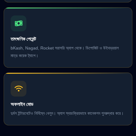
তাৎক্ষণিক পেমেন্ট
bKash, Nagad, Rocket সরাসরি অ্যাপ থেকে। ডিপোজিট ও উইথড্রয়াল
মাত্র কয়েক ট্যাপে।
অফলাইন মোড
দুর্বল ইন্টারনেটেও নির্বিঘ্নে খেলুন। অ্যাপ স্বয়ংক্রিয়ভাবে কানেকশন পুনরুদ্ধার করে।