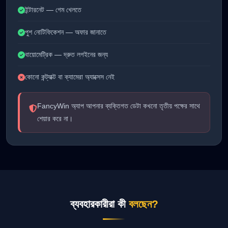
ইন্টারনেট — গেম খেলতে
পুশ নোটিফিকেশন — অফার জানাতে
বায়োমেট্রিক — দ্রুত লগইনের জন্য
কোনো কন্ট্যাক্ট বা ক্যামেরা অ্যাক্সেস নেই
FancyWin অ্যাপ আপনার ব্যক্তিগত ডেটা কখনো তৃতীয় পক্ষের সাথে
শেয়ার করে না।
ব্যবহারকারীরা কী
বলছেন?