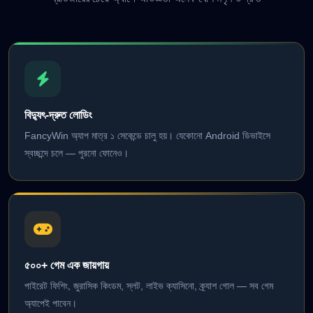
বিদ্যুৎ-দ্রুত লোডিং
FancyWin অ্যাপ মাত্র ১ সেকেন্ডে চালু হয়। যেকোনো Android ডিভাইসে
স্বচ্ছন্দে চলে — পুরনো ফোনেও।
৫০০+ গেম এক জায়গায়
পাইরেট ফিশিং, জুরাসিক কিংডম, স্লট, লাইভ ক্যাসিনো, ক্র্যাশ গোল — সব গেম
অ্যাপেই পাবেন।