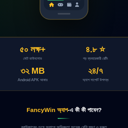
৫০ লক্ষ+
৪.৮ ⭐
মোট ডাউনলোড
গড় ব্যবহারকারী রেটিং
৩২ MB
২৪/৭
Android APK আকার
অ্যাপ সাপোর্ট উপলব্ধ
FancyWin অ্যাপ
-এ কী কী পাবেন?
ব্রাউজারের চেয়ে অ্যাপে অভিজ্ঞতা অনেক বেশি মসৃণ ও দ্রুত