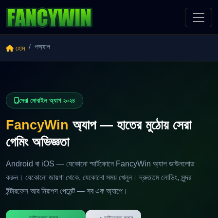
পঅ্যাপ
হোম
সেরা মোবাইল অ্যাপ ২০২৪
FancyWin
অ্যাপ — হাতের মুঠোয় সেরা
গেমিং অভিজ্ঞতা
Android বা iOS — যেকোনো স্মার্টফোনে FancyWin অ্যাপ ডাউনলোড
করুন। যেকোনো জায়গা থেকে, যেকোনো সময় খেলুন। দ্রুততম লোডিং, সুন্দর
ইন্টারফেস আর নিরাপদ পেমেন্ট — সব এক অ্যাপে।